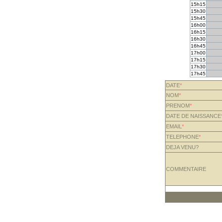
15h15
15h30
15h45
16h00
16h15
16h30
16h45
17h00
17h15
17h30
17h45
DATE
*
NOM
*
PRENOM
*
DATE DE NAISSANCE
EMAIL
*
TELEPHONE
*
DEJA VENU?
COMMENTAIRE