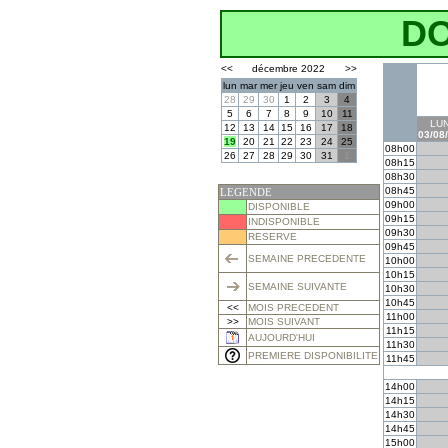
D
<<
décembre 2022
>>
lun
mar
mer
jeu
ven
sam
dim
28
29
30
1
2
3
4
5
6
7
8
9
10
11
LUN
12
13
14
15
16
17
18
03/08
19
20
21
22
23
24
25
08h00
26
27
28
29
30
31
1
08h15
08h30
08h45
LEGENDE
09h00
DISPONIBLE
09h15
INDISPONIBLE
09h30
RESERVE
09h45
SEMAINE PRECEDENTE
10h00
10h15
SEMAINE SUIVANTE
10h30
10h45
<<
MOIS PRECEDENT
11h00
>>
MOIS SUIVANT
11h15
AUJOURD'HUI
11h30
PREMIERE DISPONIBILITE
11h45
14h00
14h15
14h30
14h45
15h00