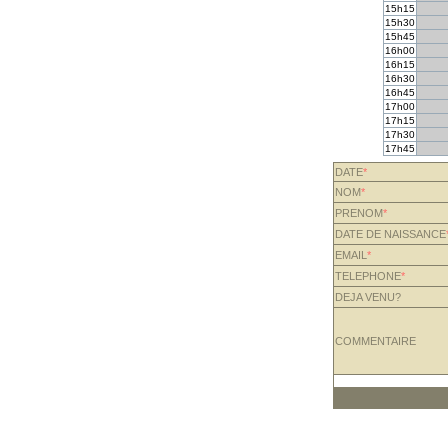
15h15
15h30
15h45
16h00
16h15
16h30
16h45
17h00
17h15
17h30
17h45
DATE
*
NOM
*
PRENOM
*
DATE DE NAISSANCE
EMAIL
*
TELEPHONE
*
DEJA VENU?
COMMENTAIRE