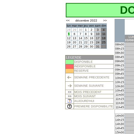
D
<<
décembre 2022
>>
lun
mar
mer
jeu
ven
sam
dim
28
29
30
1
2
3
4
5
6
7
8
9
10
11
LUN
12
13
14
15
16
17
18
03/08
19
20
21
22
23
24
25
08h00
26
27
28
29
30
31
1
08h15
08h30
08h45
LEGENDE
09h00
DISPONIBLE
09h15
INDISPONIBLE
09h30
RESERVE
09h45
SEMAINE PRECEDENTE
10h00
10h15
SEMAINE SUIVANTE
10h30
10h45
<<
MOIS PRECEDENT
11h00
>>
MOIS SUIVANT
11h15
AUJOURD'HUI
11h30
PREMIERE DISPONIBILITE
11h45
14h00
14h15
14h30
14h45
15h00