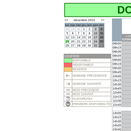
D
<<
décembre 2022
>>
lun
mar
mer
jeu
ven
sam
dim
28
29
30
1
2
3
4
5
6
7
8
9
10
11
LUN
12
13
14
15
16
17
18
03/08
19
20
21
22
23
24
25
08h00
26
27
28
29
30
31
1
08h15
08h30
08h45
LEGENDE
09h00
DISPONIBLE
09h15
INDISPONIBLE
09h30
RESERVE
09h45
SEMAINE PRECEDENTE
10h00
10h15
SEMAINE SUIVANTE
10h30
10h45
<<
MOIS PRECEDENT
11h00
>>
MOIS SUIVANT
11h15
AUJOURD'HUI
11h30
PREMIERE DISPONIBILITE
11h45
14h00
14h15
14h30
14h45
15h00