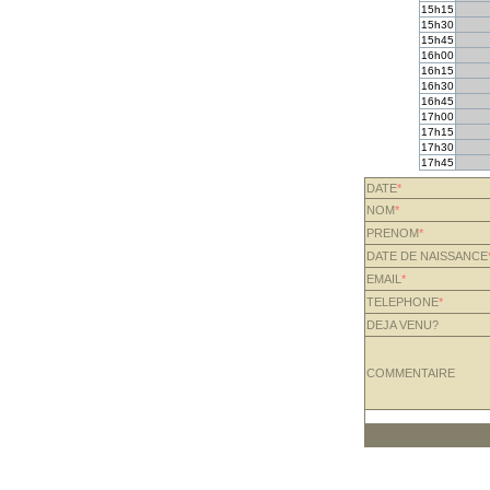
15h15
15h30
15h45
16h00
16h15
16h30
16h45
17h00
17h15
17h30
17h45
DATE
*
NOM
*
PRENOM
*
DATE DE NAISSANCE
EMAIL
*
TELEPHONE
*
DEJA VENU?
COMMENTAIRE