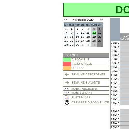
D
<<
novembre 2022
>>
lun
mar
mer
jeu
ven
sam
dim
31
1
2
3
4
5
6
7
8
9
10
11
12
13
LUN
14
15
16
17
18
19
20
03/08
21
22
23
24
25
26
27
08h00
28
29
30
1
2
3
4
08h15
08h30
08h45
LEGENDE
09h00
DISPONIBLE
09h15
INDISPONIBLE
09h30
RESERVE
09h45
SEMAINE PRECEDENTE
10h00
10h15
SEMAINE SUIVANTE
10h30
10h45
<<
MOIS PRECEDENT
11h00
>>
MOIS SUIVANT
11h15
AUJOURD'HUI
11h30
PREMIERE DISPONIBILITE
11h45
14h00
14h15
14h30
14h45
15h00