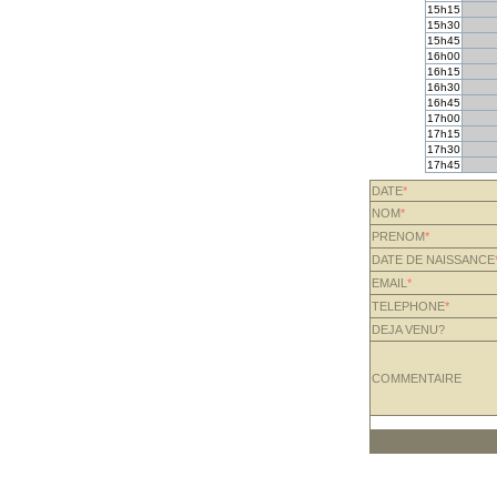
15h15
15h30
15h45
16h00
16h15
16h30
16h45
17h00
17h15
17h30
17h45
DATE
*
NOM
*
PRENOM
*
DATE DE NAISSANCE
EMAIL
*
TELEPHONE
*
DEJA VENU?
COMMENTAIRE