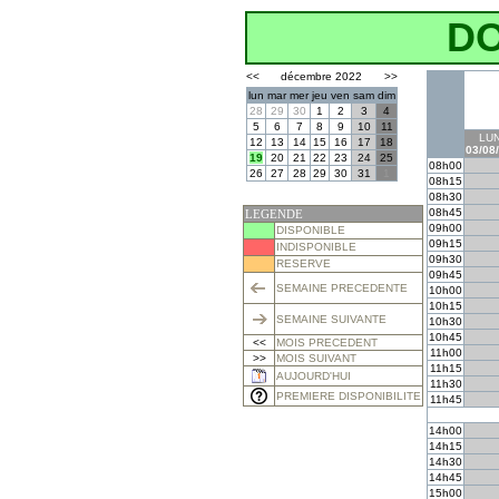
D
<<
décembre 2022
>>
lun
mar
mer
jeu
ven
sam
dim
28
29
30
1
2
3
4
5
6
7
8
9
10
11
LUN
12
13
14
15
16
17
18
03/08
19
20
21
22
23
24
25
08h00
26
27
28
29
30
31
1
08h15
08h30
08h45
LEGENDE
09h00
DISPONIBLE
09h15
INDISPONIBLE
09h30
RESERVE
09h45
SEMAINE PRECEDENTE
10h00
10h15
SEMAINE SUIVANTE
10h30
10h45
<<
MOIS PRECEDENT
11h00
>>
MOIS SUIVANT
11h15
AUJOURD'HUI
11h30
PREMIERE DISPONIBILITE
11h45
14h00
14h15
14h30
14h45
15h00