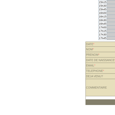
15h15
15h30
15h45
16h00
16h15
16h30
16h45
17h00
17h15
17h30
17h45
DATE
*
NOM
*
PRENOM
*
DATE DE NAISSANCE
EMAIL
*
TELEPHONE
*
DEJA VENU?
COMMENTAIRE