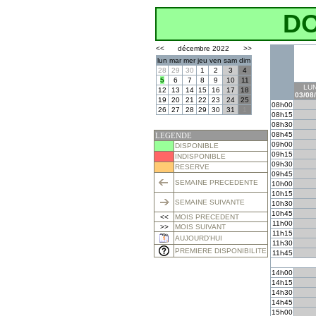
D
<<
décembre 2022
>>
lun
mar
mer
jeu
ven
sam
dim
28
29
30
1
2
3
4
5
6
7
8
9
10
11
LUN
12
13
14
15
16
17
18
03/08
19
20
21
22
23
24
25
08h00
26
27
28
29
30
31
1
08h15
08h30
08h45
LEGENDE
09h00
DISPONIBLE
09h15
INDISPONIBLE
09h30
RESERVE
09h45
SEMAINE PRECEDENTE
10h00
10h15
SEMAINE SUIVANTE
10h30
10h45
<<
MOIS PRECEDENT
11h00
>>
MOIS SUIVANT
11h15
AUJOURD'HUI
11h30
PREMIERE DISPONIBILITE
11h45
14h00
14h15
14h30
14h45
15h00