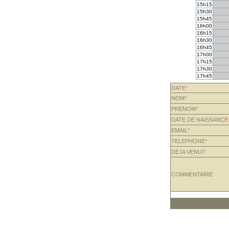
15h15
15h30
15h45
16h00
16h15
16h30
16h45
17h00
17h15
17h30
17h45
DATE
*
NOM
*
PRENOM
*
DATE DE NAISSANCE
EMAIL
*
TELEPHONE
*
DEJA VENU?
COMMENTAIRE