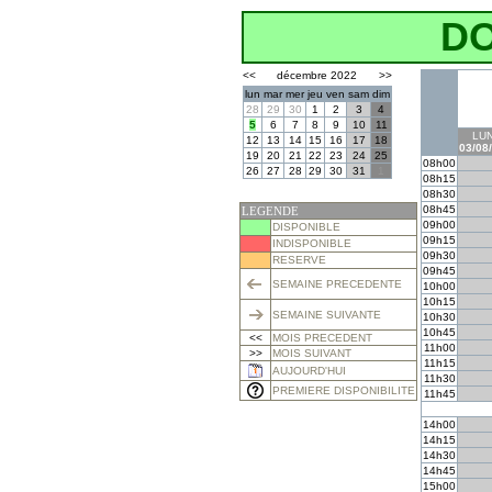
D
<<
décembre 2022
>>
lun
mar
mer
jeu
ven
sam
dim
28
29
30
1
2
3
4
5
6
7
8
9
10
11
LUN
12
13
14
15
16
17
18
03/08
19
20
21
22
23
24
25
08h00
26
27
28
29
30
31
1
08h15
08h30
08h45
LEGENDE
09h00
DISPONIBLE
09h15
INDISPONIBLE
09h30
RESERVE
09h45
SEMAINE PRECEDENTE
10h00
10h15
SEMAINE SUIVANTE
10h30
10h45
<<
MOIS PRECEDENT
11h00
>>
MOIS SUIVANT
11h15
AUJOURD'HUI
11h30
PREMIERE DISPONIBILITE
11h45
14h00
14h15
14h30
14h45
15h00