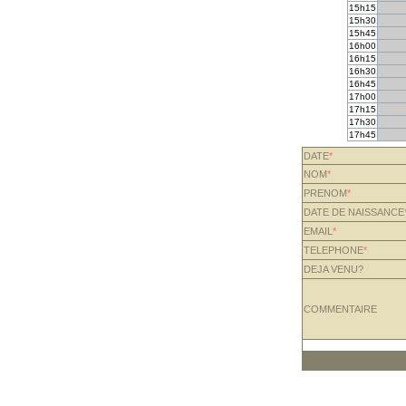
15h15
15h30
15h45
16h00
16h15
16h30
16h45
17h00
17h15
17h30
17h45
DATE
*
NOM
*
PRENOM
*
DATE DE NAISSANCE
EMAIL
*
TELEPHONE
*
DEJA VENU?
COMMENTAIRE