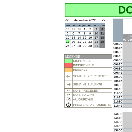
D
<<
décembre 2022
>>
lun
mar
mer
jeu
ven
sam
dim
28
29
30
1
2
3
4
5
6
7
8
9
10
11
LUN
12
13
14
15
16
17
18
03/08
19
20
21
22
23
24
25
08h00
26
27
28
29
30
31
1
08h15
08h30
08h45
LEGENDE
09h00
DISPONIBLE
09h15
INDISPONIBLE
09h30
RESERVE
09h45
SEMAINE PRECEDENTE
10h00
10h15
SEMAINE SUIVANTE
10h30
10h45
<<
MOIS PRECEDENT
11h00
>>
MOIS SUIVANT
11h15
AUJOURD'HUI
11h30
PREMIERE DISPONIBILITE
11h45
14h00
14h15
14h30
14h45
15h00