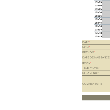
15h15
15h30
15h45
16h00
16h15
16h30
16h45
17h00
17h15
17h30
17h45
DATE
*
NOM
*
PRENOM
*
DATE DE NAISSANCE
EMAIL
*
TELEPHONE
*
DEJA VENU?
COMMENTAIRE