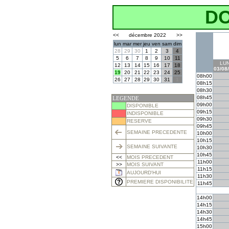
D
<<
décembre 2022
>>
lun
mar
mer
jeu
ven
sam
dim
28
29
30
1
2
3
4
5
6
7
8
9
10
11
LUN
12
13
14
15
16
17
18
03/08
19
20
21
22
23
24
25
08h00
26
27
28
29
30
31
1
08h15
08h30
08h45
LEGENDE
09h00
DISPONIBLE
09h15
INDISPONIBLE
09h30
RESERVE
09h45
SEMAINE PRECEDENTE
10h00
10h15
SEMAINE SUIVANTE
10h30
10h45
<<
MOIS PRECEDENT
11h00
>>
MOIS SUIVANT
11h15
AUJOURD'HUI
11h30
PREMIERE DISPONIBILITE
11h45
14h00
14h15
14h30
14h45
15h00