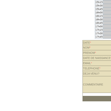
15h15
15h30
15h45
16h00
16h15
16h30
16h45
17h00
17h15
17h30
17h45
DATE
*
NOM
*
PRENOM
*
DATE DE NAISSANCE
EMAIL
*
TELEPHONE
*
DEJA VENU?
COMMENTAIRE