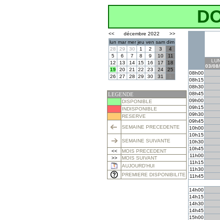
D
<<
décembre 2022
>>
lun
mar
mer
jeu
ven
sam
dim
28
29
30
1
2
3
4
5
6
7
8
9
10
11
LUN
12
13
14
15
16
17
18
03/08
19
20
21
22
23
24
25
08h00
26
27
28
29
30
31
1
08h15
08h30
08h45
LEGENDE
09h00
DISPONIBLE
09h15
INDISPONIBLE
09h30
RESERVE
09h45
SEMAINE PRECEDENTE
10h00
10h15
SEMAINE SUIVANTE
10h30
10h45
<<
MOIS PRECEDENT
11h00
>>
MOIS SUIVANT
11h15
AUJOURD'HUI
11h30
PREMIERE DISPONIBILITE
11h45
14h00
14h15
14h30
14h45
15h00