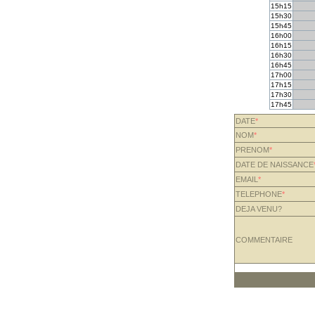
15h15
15h30
15h45
16h00
16h15
16h30
16h45
17h00
17h15
17h30
17h45
DATE
*
NOM
*
PRENOM
*
DATE DE NAISSANCE
EMAIL
*
TELEPHONE
*
DEJA VENU?
COMMENTAIRE