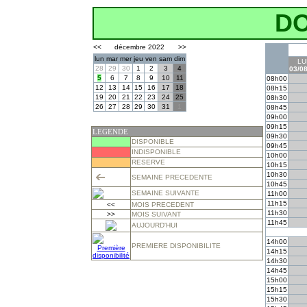
D
<<
décembre 2022
>>
lun
mar
mer
jeu
ven
sam
dim
LU
28
29
30
1
2
3
4
03/0
5
6
7
8
9
10
11
08h00
12
13
14
15
16
17
18
08h15
19
20
21
22
23
24
25
08h30
26
27
28
29
30
31
1
08h45
09h00
09h15
LEGENDE
09h30
DISPONIBLE
09h45
INDISPONIBLE
10h00
RESERVE
10h15
10h30
SEMAINE PRECEDENTE
10h45
SEMAINE SUIVANTE
11h00
11h15
<<
MOIS PRECEDENT
11h30
>>
MOIS SUIVANT
11h45
AUJOURD'HUI
14h00
PREMIERE DISPONIBILITE
14h15
14h30
14h45
15h00
15h15
15h30