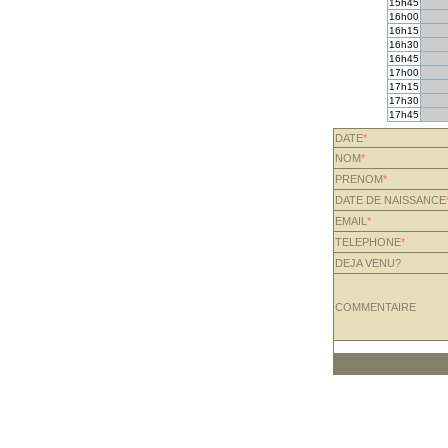
15h45
16h00
16h15
16h30
16h45
17h00
17h15
17h30
17h45
DATE
*
NOM
*
PRENOM
*
DATE DE NAISSANCE
EMAIL
*
TELEPHONE
*
DEJA VENU?
COMMENTAIRE