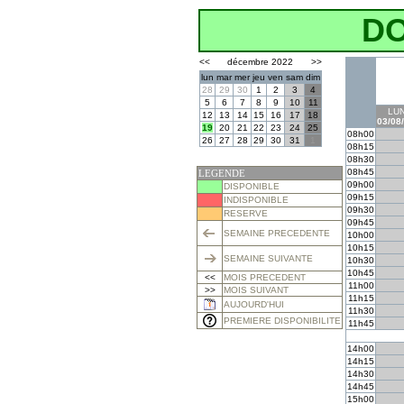
D
<<
décembre 2022
>>
lun
mar
mer
jeu
ven
sam
dim
28
29
30
1
2
3
4
5
6
7
8
9
10
11
LUN
12
13
14
15
16
17
18
03/08
19
20
21
22
23
24
25
08h00
26
27
28
29
30
31
1
08h15
08h30
08h45
LEGENDE
09h00
DISPONIBLE
09h15
INDISPONIBLE
09h30
RESERVE
09h45
SEMAINE PRECEDENTE
10h00
10h15
SEMAINE SUIVANTE
10h30
10h45
<<
MOIS PRECEDENT
11h00
>>
MOIS SUIVANT
11h15
AUJOURD'HUI
11h30
PREMIERE DISPONIBILITE
11h45
14h00
14h15
14h30
14h45
15h00