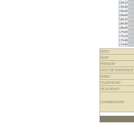
15h15
15h30
15h45
16h00
16h15
16h30
16h45
17h00
17h15
17h30
17h45
DATE
*
NOM
*
PRENOM
*
DATE DE NAISSANCE
EMAIL
*
TELEPHONE
*
DEJA VENU?
COMMENTAIRE