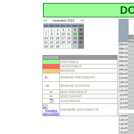
D
<<
novembre 2022
>>
lun
mar
mer
jeu
ven
sam
dim
31
1
2
3
4
5
6
7
8
9
10
11
12
13
14
15
16
17
18
19
20
03/
21
22
23
24
25
26
27
08h00
28
29
30
1
2
3
4
08h15
08h30
08h45
LEGENDE
09h00
DISPONIBLE
09h15
INDISPONIBLE
09h30
RESERVE
09h45
SEMAINE PRECEDENTE
10h00
10h15
SEMAINE SUIVANTE
10h30
10h45
<<
MOIS PRECEDENT
11h00
>>
MOIS SUIVANT
11h15
AUJOURD'HUI
11h30
11h45
PREMIERE DISPONIBILITE
14h00
14h15
14h30
14h45
15h00