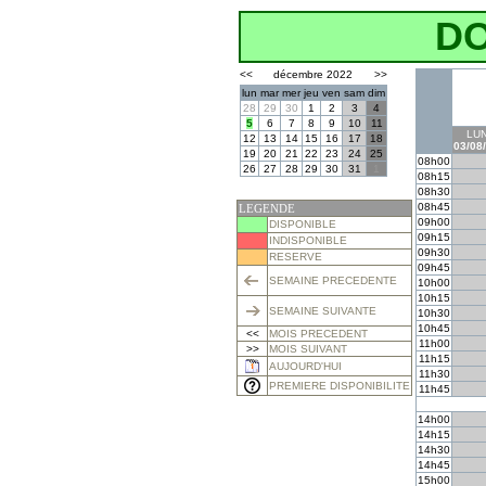
D
<<
décembre 2022
>>
lun
mar
mer
jeu
ven
sam
dim
28
29
30
1
2
3
4
5
6
7
8
9
10
11
LUN
12
13
14
15
16
17
18
03/08
19
20
21
22
23
24
25
08h00
26
27
28
29
30
31
1
08h15
08h30
08h45
LEGENDE
09h00
DISPONIBLE
09h15
INDISPONIBLE
09h30
RESERVE
09h45
SEMAINE PRECEDENTE
10h00
10h15
SEMAINE SUIVANTE
10h30
10h45
<<
MOIS PRECEDENT
11h00
>>
MOIS SUIVANT
11h15
AUJOURD'HUI
11h30
PREMIERE DISPONIBILITE
11h45
14h00
14h15
14h30
14h45
15h00