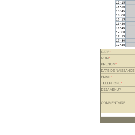
15h15
15h30
15h45
16h00
16h15
16h30
16h45
17h00
17h15
17h30
17h45
DATE
*
NOM
*
PRENOM
*
DATE DE NAISSANCE
EMAIL
*
TELEPHONE
*
DEJA VENU?
COMMENTAIRE