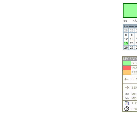
<<
dé
lun
mar
m
28
29
5
6
12
13
19
20
26
27
LEGEND
DI
IND
RE
SE
SE
<<
MO
>>
MOI
AU
PRE