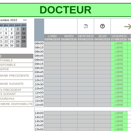
DOCTEUR
cembre 2022
>>
er
jeu
ven
sam
dim
30
1
2
3
4
7
8
9
10
11
LUNDI
MARDI
MERCREDI
JEUDI
VENDREDI
14
15
16
17
18
03/08/2026
04/08/2026
05/08/2026
06/08/2026
07/08/2026
08
21
22
23
24
25
08h00
LIBRE
28
29
30
31
1
08h15
LIBRE
08h30
LIBRE
08h45
LIBRE
E
09h00
LIBRE
SPONIBLE
09h15
LIBRE
ISPONIBLE
09h30
LIBRE
SERVE
09h45
LIBRE
MAINE PRECEDENTE
10h00
LIBRE
10h15
LIBRE
MAINE SUIVANTE
10h30
LIBRE
10h45
LIBRE
IS PRECEDENT
11h00
LIBRE
S SUIVANT
11h15
LIBRE
JOURD'HUI
11h30
LIBRE
MIERE DISPONIBILITE
11h45
LIBRE
14h00
LIBRE
14h15
LIBRE
14h30
LIBRE
14h45
LIBRE
15h00
LIBRE