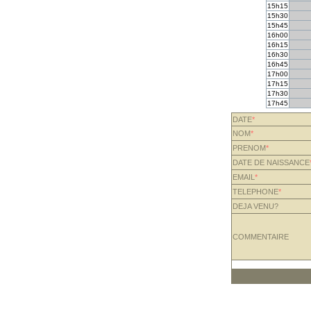
15h15
15h30
15h45
16h00
16h15
16h30
16h45
17h00
17h15
17h30
17h45
DATE
*
NOM
*
PRENOM
*
DATE DE NAISSANCE
EMAIL
*
TELEPHONE
*
DEJA VENU?
COMMENTAIRE