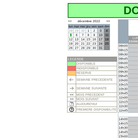
D
<<
décembre 2022
>>
lun
mar
mer
jeu
ven
sam
dim
28
29
30
1
2
3
4
5
6
7
8
9
10
11
LUN
12
13
14
15
16
17
18
03/08
19
20
21
22
23
24
25
08h00
26
27
28
29
30
31
1
08h15
08h30
08h45
LEGENDE
09h00
DISPONIBLE
09h15
INDISPONIBLE
09h30
RESERVE
09h45
SEMAINE PRECEDENTE
10h00
10h15
SEMAINE SUIVANTE
10h30
10h45
<<
MOIS PRECEDENT
11h00
>>
MOIS SUIVANT
11h15
AUJOURD'HUI
11h30
PREMIERE DISPONIBILITE
11h45
14h00
14h15
14h30
14h45
15h00