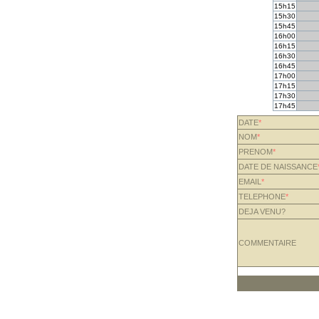
15h15
15h30
15h45
16h00
16h15
16h30
16h45
17h00
17h15
17h30
17h45
DATE
*
NOM
*
PRENOM
*
DATE DE NAISSANCE
EMAIL
*
TELEPHONE
*
DEJA VENU?
COMMENTAIRE