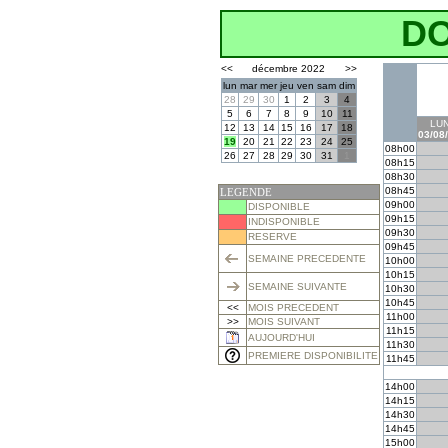
D
<<
décembre 2022
>>
lun
mar
mer
jeu
ven
sam
dim
28
29
30
1
2
3
4
5
6
7
8
9
10
11
LUN
12
13
14
15
16
17
18
03/08
19
20
21
22
23
24
25
08h00
26
27
28
29
30
31
1
08h15
08h30
08h45
LEGENDE
09h00
DISPONIBLE
09h15
INDISPONIBLE
09h30
RESERVE
09h45
SEMAINE PRECEDENTE
10h00
10h15
SEMAINE SUIVANTE
10h30
10h45
<<
MOIS PRECEDENT
11h00
>>
MOIS SUIVANT
11h15
AUJOURD'HUI
11h30
PREMIERE DISPONIBILITE
11h45
14h00
14h15
14h30
14h45
15h00