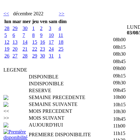
<<
décembre 2022
>>
lun
mar
mer
jeu
ven
sam
dim
LUND
28
29
30
1
2
3
4
03/08
5
6
7
8
9
10
11
08h00
12
13
14
15
16
17
18
08h15
19
20
21
22
23
24
25
08h30
26
27
28
29
30
31
1
08h45
09h00
LEGENDE
09h15
DISPONIBLE
09h30
INDISPONIBLE
09h45
RESERVE
10h00
SEMAINE PRECEDENTE
SEMAINE SUIVANTE
10h15
<<
MOIS PRECEDENT
10h30
>>
MOIS SUIVANT
10h45
AUJOURD'HUI
11h00
11h15
PREMIERE DISPONIBILITE