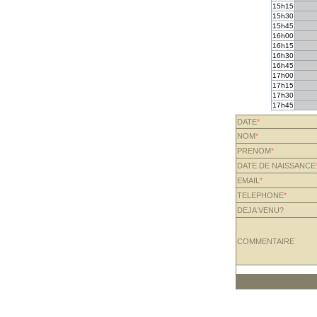
15h15
15h30
15h45
16h00
16h15
16h30
16h45
17h00
17h15
17h30
17h45
DATE
*
NOM
*
PRENOM
*
DATE DE NAISSANCE
EMAIL
*
TELEPHONE
*
DEJA VENU?
COMMENTAIRE