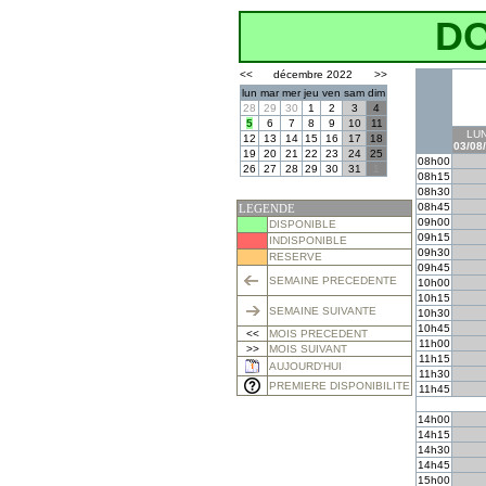
D
<<
décembre 2022
>>
lun
mar
mer
jeu
ven
sam
dim
28
29
30
1
2
3
4
5
6
7
8
9
10
11
LUN
12
13
14
15
16
17
18
03/08
19
20
21
22
23
24
25
08h00
26
27
28
29
30
31
1
08h15
08h30
08h45
LEGENDE
09h00
DISPONIBLE
09h15
INDISPONIBLE
09h30
RESERVE
09h45
SEMAINE PRECEDENTE
10h00
10h15
SEMAINE SUIVANTE
10h30
10h45
<<
MOIS PRECEDENT
11h00
>>
MOIS SUIVANT
11h15
AUJOURD'HUI
11h30
PREMIERE DISPONIBILITE
11h45
14h00
14h15
14h30
14h45
15h00