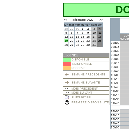
D
<<
décembre 2022
>>
lun
mar
mer
jeu
ven
sam
dim
28
29
30
1
2
3
4
5
6
7
8
9
10
11
LUN
12
13
14
15
16
17
18
03/08
19
20
21
22
23
24
25
08h00
26
27
28
29
30
31
1
08h15
08h30
08h45
LEGENDE
09h00
DISPONIBLE
09h15
INDISPONIBLE
09h30
RESERVE
09h45
SEMAINE PRECEDENTE
10h00
10h15
SEMAINE SUIVANTE
10h30
10h45
<<
MOIS PRECEDENT
11h00
>>
MOIS SUIVANT
11h15
AUJOURD'HUI
11h30
PREMIERE DISPONIBILITE
11h45
14h00
14h15
14h30
14h45
15h00