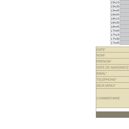
15h15
15h30
15h45
16h00
16h15
16h30
16h45
17h00
17h15
17h30
17h45
DATE
*
NOM
*
PRENOM
*
DATE DE NAISSANCE
EMAIL
*
TELEPHONE
*
DEJA VENU?
COMMENTAIRE