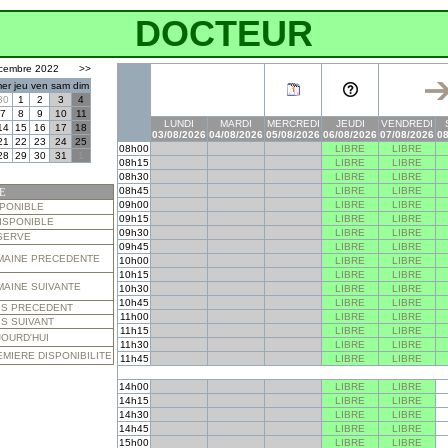
DOCTEUR
cembre 2022
>>
er
jeu
ven
sam
dim
30
1
2
3
4
7
8
9
10
11
LUNDI
MARDI
MERCREDI
JEUDI
VENDREDI
14
15
16
17
18
03/08/2026
04/08/2026
05/08/2026
06/08/2026
07/08/2026
08
21
22
23
24
25
08h00
LIBRE
LIBRE
28
29
30
31
1
08h15
LIBRE
LIBRE
08h30
LIBRE
LIBRE
08h45
LIBRE
LIBRE
E
09h00
LIBRE
LIBRE
SPONIBLE
09h15
LIBRE
LIBRE
ISPONIBLE
09h30
LIBRE
LIBRE
SERVE
09h45
LIBRE
LIBRE
MAINE PRECEDENTE
10h00
LIBRE
LIBRE
10h15
LIBRE
LIBRE
MAINE SUIVANTE
10h30
LIBRE
LIBRE
10h45
LIBRE
LIBRE
IS PRECEDENT
11h00
LIBRE
LIBRE
S SUIVANT
11h15
LIBRE
LIBRE
JOURD'HUI
11h30
LIBRE
LIBRE
MIERE DISPONIBILITE
11h45
LIBRE
LIBRE
14h00
LIBRE
LIBRE
14h15
LIBRE
LIBRE
14h30
LIBRE
LIBRE
14h45
LIBRE
LIBRE
15h00
LIBRE
LIBRE