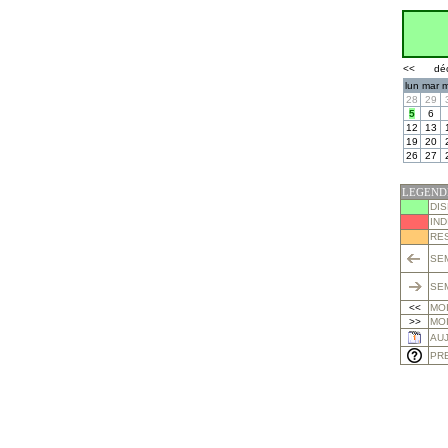
<<
dé
lun
mar
m
28
29
5
6
12
13
19
20
26
27
LEGEND
DI
IND
RE
SE
SE
<<
MO
>>
MOI
AU
PRE