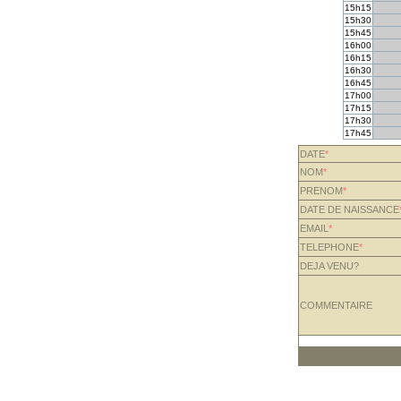
15h15
15h30
15h45
16h00
16h15
16h30
16h45
17h00
17h15
17h30
17h45
DATE
*
NOM
*
PRENOM
*
DATE DE NAISSANCE
EMAIL
*
TELEPHONE
*
DEJA VENU?
COMMENTAIRE