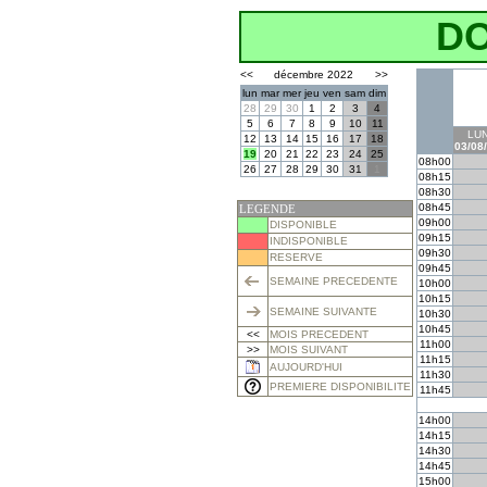
D
<<
décembre 2022
>>
lun
mar
mer
jeu
ven
sam
dim
28
29
30
1
2
3
4
5
6
7
8
9
10
11
LUN
12
13
14
15
16
17
18
03/08
19
20
21
22
23
24
25
08h00
26
27
28
29
30
31
1
08h15
08h30
08h45
LEGENDE
09h00
DISPONIBLE
09h15
INDISPONIBLE
09h30
RESERVE
09h45
SEMAINE PRECEDENTE
10h00
10h15
SEMAINE SUIVANTE
10h30
10h45
<<
MOIS PRECEDENT
11h00
>>
MOIS SUIVANT
11h15
AUJOURD'HUI
11h30
PREMIERE DISPONIBILITE
11h45
14h00
14h15
14h30
14h45
15h00