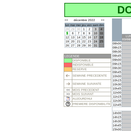
D
<<
décembre 2022
>>
lun
mar
mer
jeu
ven
sam
dim
28
29
30
1
2
3
4
5
6
7
8
9
10
11
LUN
12
13
14
15
16
17
18
03/08
19
20
21
22
23
24
25
08h00
26
27
28
29
30
31
1
08h15
08h30
08h45
LEGENDE
09h00
DISPONIBLE
09h15
INDISPONIBLE
09h30
RESERVE
09h45
SEMAINE PRECEDENTE
10h00
10h15
SEMAINE SUIVANTE
10h30
10h45
<<
MOIS PRECEDENT
11h00
>>
MOIS SUIVANT
11h15
AUJOURD'HUI
11h30
PREMIERE DISPONIBILITE
11h45
14h00
14h15
14h30
14h45
15h00