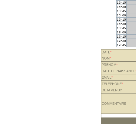
15h15
15h30
15h45
16h00
16h15
16h30
16h45
17h00
17h15
17h30
17h45
DATE
*
NOM
*
PRENOM
*
DATE DE NAISSANCE
EMAIL
*
TELEPHONE
*
DEJA VENU?
COMMENTAIRE