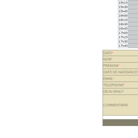
15h15
15h30
15h45
16h00
16h15
16h30
16h45
17h00
17h15
17h30
17h45
DATE
*
NOM
*
PRENOM
*
DATE DE NAISSANCE
EMAIL
*
TELEPHONE
*
DEJA VENU?
COMMENTAIRE