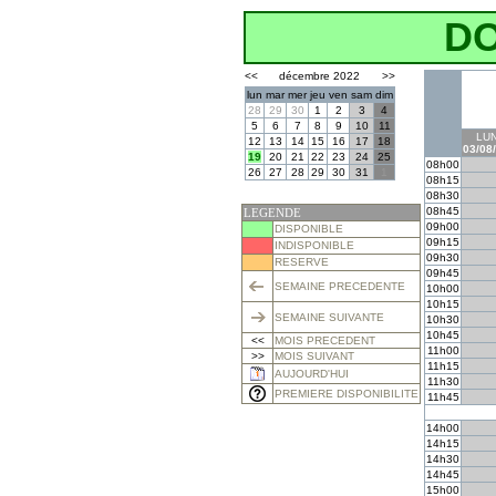
D
<<
décembre 2022
>>
lun
mar
mer
jeu
ven
sam
dim
28
29
30
1
2
3
4
5
6
7
8
9
10
11
LUN
12
13
14
15
16
17
18
03/08
19
20
21
22
23
24
25
08h00
26
27
28
29
30
31
1
08h15
08h30
08h45
LEGENDE
09h00
DISPONIBLE
09h15
INDISPONIBLE
09h30
RESERVE
09h45
SEMAINE PRECEDENTE
10h00
10h15
SEMAINE SUIVANTE
10h30
10h45
<<
MOIS PRECEDENT
11h00
>>
MOIS SUIVANT
11h15
AUJOURD'HUI
11h30
PREMIERE DISPONIBILITE
11h45
14h00
14h15
14h30
14h45
15h00