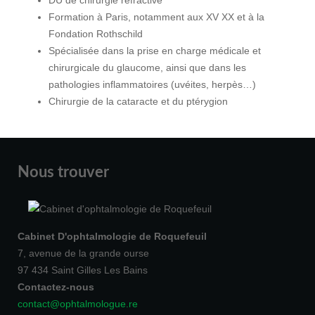
DU de chirurgie réfractive
Formation à Paris, notamment aux XV XX et à la
Fondation Rothschild
Spécialisée dans la prise en charge médicale et
chirurgicale du glaucome, ainsi que dans les
pathologies inflammatoires (uvéites, herpès…)
Chirurgie de la cataracte et du ptérygion
Nous trouver
Cabinet D'ophtalmologie de Roquefeuil
7, avenue de la grande ourse
97 434 Saint Gilles Les Bains
Contactez-nous
contact@ophtalmologue.re